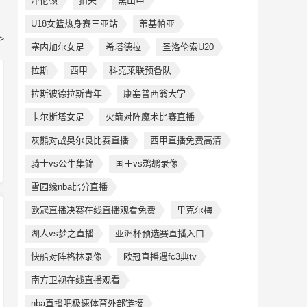
泽伦顿
扣夫
黑山甲
U18女篮热身赛三亚站
蒂基帕亚
>
塞内加尔女足
希塔德拉
圣洛伦索U20
拉斯
西甲
科克莱联预备队
拉斯彼德拉斯青年
康塞普西翁大学
卡尔斯塔女足
火箭对阵魔术比赛直播
灰熊对战奥尔良比赛直播
西甲直播免费高清
骑士vs公牛集锦
国王vs鹈鹕录像
雪园缘nba比分直播
欧冠直播决赛在线直播观看免费
里克尔梅
湖人vs梦之直播
亚洲杯预选赛直播入口
快船对阵格林录像
欧冠直播遇fc3典tv
南方卫视在线直播观看
nba直播吧极速体育外部链接