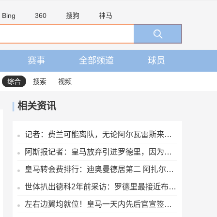
Bing
360
搜狗
神马
赛事
全部频道
球员
综合
搜索
视频
相关资讯
记者：费兰可能离队，无论阿尔瓦雷斯来不来巴萨都会签一名前锋
阿斯报记者：皇马放弃引进罗德里，因为球员本人已经明确拒绝加盟
皇马转会费排行：迪奥曼德居第二 阿扎尔第三 C罗第五 齐达内第七
世体扒出德科2年前采访：罗德里最接近布斯克茨，但曼城不会卖他
左右边翼均就位！皇马一天内先后官宣签下迪奥曼德、续约维尼修斯