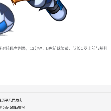
萄牙对阵民主刚果，13分钟，B席铲球染黄，队长C罗上前与裁判
经历平凡而励志
为招牌Siu庆祝