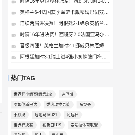
时隔16年夺世界杯冠军！西班牙加时1-0阿根廷费兰制胜恩佐染红
英格兰6-4法国获季军萨卡戴帽姆巴佩双响创纪录奥利塞2助+失良机
连续两届进决赛！阿根廷2-1绝杀英格兰劳塔罗恩佐破门梅西两助攻
时隔16年进决赛！西班牙2-0法国亚马尔造点奥亚萨瓦尔、波罗破门
晋级四强！英格兰加时2-1挪威贝林厄姆连场双响谢尔德鲁普破门
阿根廷加时3-1瑞士进4强小蜘蛛破门梅西助攻麦卡恩博洛假摔染红
热门TAG
世界杯小组赛I组第1轮
达巴斯
哈姆伦斯巴达
委内瑞拉男篮
东契奇
于默奥
危地马拉U21
葡超杯
世界杯决赛
布鲁日U19
索法拉体育联盟