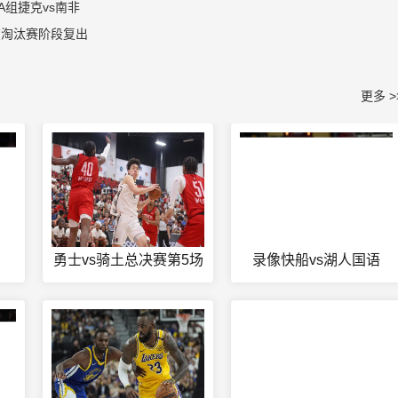
组捷克vs南非
在淘汰赛阶段复出
更多 >
勇士vs骑土总决赛第5场
录像快船vs湖人国语