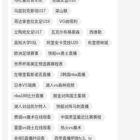
马杜雷拉青年队
德国女篮U18
乌兹别克斯坦U17
梁山联
哥达拿查拉女足U19
VG纳塔利
立陶宛女足U17
瓦克尔布格豪森
西维勒
高知大学II队
阿里安卡竞技U20
布里德林城
欧洲足球赛事
快船vs勇士直播
世界杯南美区预选赛赛程表
在哪里看斯诺克直播
2韩国nba直播
日本VS瑞典
湖人vs森林视频
nba188比分直播
掘金对阵国王集锦
湖人对战凯尔特人
快艇对阵马刺直播
费城vs魔术在线观看
中国男篮最近比赛赛程
雷霆vs骑土在线观看
热火vs魔术
央视5直播时间表
西甲直播吧敦fc3。tv