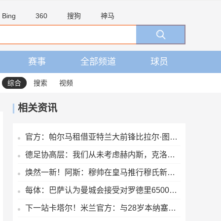
Bing
360
搜狗
神马
赛事
全部频道
球员
综合
搜索
视频
相关资讯
官方：帕尔马租借亚特兰大前锋比拉尔·图雷，租期至2027年6月
德足协高层：我们从未考虑赫内斯，克洛普是德国主帅的理想人选
焕然一新！阿斯：穆帅在皇马推行穆氏新规，迟到者将被罚缺席合练
每体：巴萨认为曼城会接受对罗德里6500万欧报价，双方分歧并不大
下一站卡塔尔！米兰官方：与28岁本纳塞尔协商一致解约