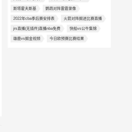
斯塔霍夫斯基
鹦鹉对阵雷霆录像
2022年cba季后赛安排表
火箭对阵掘进比赛直播
jrs直播(无插件)直播nba免费
快船vs公牛集锦
雄鹿vs掘金视频
今日欧预赛比赛结果