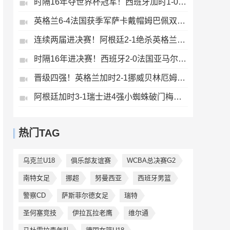
时隔16年夺世界杯冠军！西班牙加时1-0阿根廷费兰制胜恩佐染红
英格兰6-4法国获季军萨卡戴帽姆巴佩双响创纪录奥利塞2助+失良机
连续两届进决赛！阿根廷2-1绝杀英格兰劳塔罗恩佐破门梅西两助攻
时隔16年进决赛！西班牙2-0法国亚马尔造点奥亚萨瓦尔、波罗破门
晋级四强！英格兰加时2-1挪威贝林厄姆连场双响谢尔德鲁普破门
阿根廷加时3-1瑞士进4强小蜘蛛破门梅西助攻麦卡恩博洛假摔染红
热门TAG
乌克兰U18
俱乐部友谊赛
WCBA总决赛G2
南特女足
挪超
努曼西亚
西班牙男篮
警察CD
萨斯菲尔德女足
瑞特
圣何塞竞技
伊拉瓦拉老鹰
维尔通