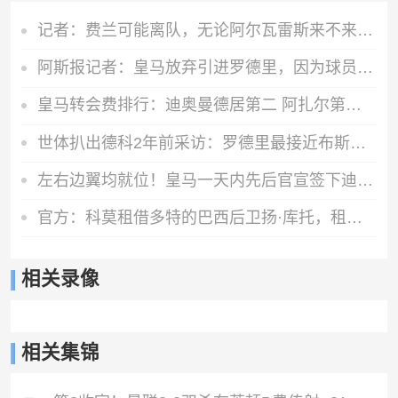
记者：费兰可能离队，无论阿尔瓦雷斯来不来巴萨都会签一名前锋
阿斯报记者：皇马放弃引进罗德里，因为球员本人已经明确拒绝加盟
皇马转会费排行：迪奥曼德居第二 阿扎尔第三 C罗第五 齐达内第七
世体扒出德科2年前采访：罗德里最接近布斯克茨，但曼城不会卖他
左右边翼均就位！皇马一天内先后官宣签下迪奥曼德、续约维尼修斯
官方：科莫租借多特的巴西后卫扬·库托，租期一个赛季
相关录像
相关集锦