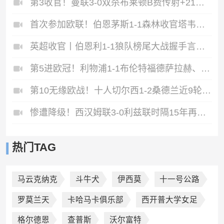
第3收官！曼联3-0双杀布莱顿B费传射+21助破纪录独享英超助攻王
首次参加欧联！伯恩茅斯1-1森林收官塔韦尼耶救主怀特远射破门
英超收官丨伯恩利1-1狼队榜尾大战握手言和两队双双降入英冠
第5进欧冠！利物浦1-1布伦特福德萨拉赫、罗伯逊结束9年红军生涯
第10无缘欧战！十人切尔西1-2桑德兰近9轮仅1胜桑德兰第7进欧战
惨遭降级！西汉姆联3-0利兹联时隔15年再度降级至英冠
热门TAG
马云克纳克
斗牛犬
伊西莫
十一号公路
罗莫兰天
卡哈马卡俱乐部
西开普大学女足
格尔德恩
查普斯
沃尔富特