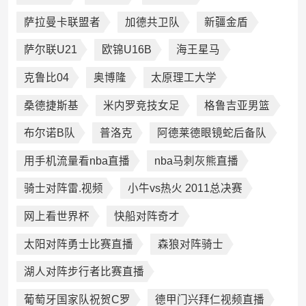
萨拉曼卡联盟者
加德共卫队
新疆金盾
萨尔联U21
欧锦U16B
海王星马
克鲁比04
奥博隆
太原理工大学
桑德捷斯基
米内罗竞技女足
格鲁吉亚男篮
布尔诺B队
普洛克
阿德莱德眼镜蛇后备队
用手机流量看nba直播
nba马刺灰熊直播
骑士对阵雷.视频
小牛vs热火 2011总决赛
网上看世界杯
快船对阵奇才
太阳对阵勇士比赛直播
森狼对阵骑士
湖人对阵步行者比赛直播
葡萄牙国家队祝贺C罗
德甲门兴拜仁视频直播