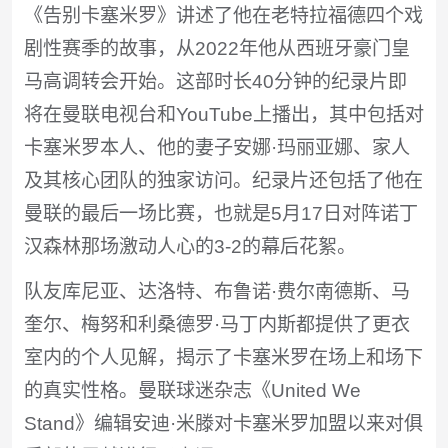
《告别卡塞米罗》讲述了他在老特拉福德四个戏
剧性赛季的故事，从2022年他从西班牙豪门皇
马高调转会开始。这部时长40分钟的纪录片即
将在曼联电视台和YouTube上播出，其中包括对
卡塞米罗本人、他的妻子安娜·玛丽亚娜、家人
及其核心团队的独家访问。纪录片还包括了他在
曼联的最后一场比赛，也就是5月17日对阵诺丁
汉森林那场激动人心的3-2的幕后花絮。
队友库尼亚、达洛特、布鲁诺·费尔南德斯、马
奎尔、梅努和利桑德罗·马丁内斯都提供了更衣
室内的个人见解，揭示了卡塞米罗在场上和场下
的真实性格。曼联球迷杂志《United We
Stand》编辑安迪·米滕对卡塞米罗加盟以来对俱