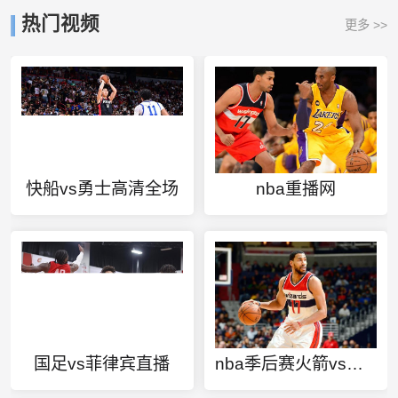
热门视频
更多 >>
快船vs勇士高清全场
nba重播网
国足vs菲律宾直播
nba季后赛火箭vs雷霆比赛回放