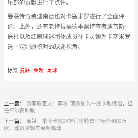
乐部的贡献进行了点评。
曼联传奇费迪南德也对卡塞米罗进行了全面评
价。此外，还有老特拉福德季票持有者迪普斯·
詹杜以及红魔球迷团体成员在卡灵顿为卡塞米罗
送上定制旗帜时的球迷视角。
标签
曼联
英超
足球
上一篇：
谢菲联官方：菲尔·琼斯加入一线队教练组，担
任怀尔德助教
下一篇：
葡媒：本菲卡对24岁门将特鲁宾标价4000万
欧，球员梦想去英超踢球